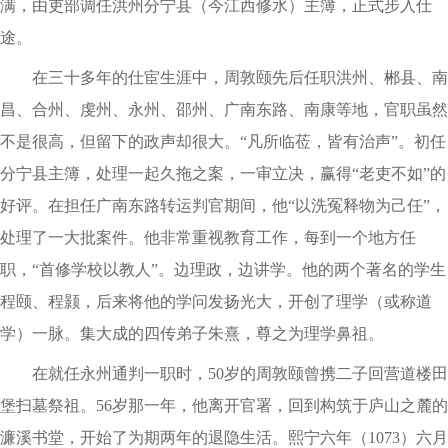
满，由吏部调任洪州分宁县（今江西修水）主簿，正式步入仕
途。
在三十多年的仕宦生涯中，周敦颐先后任职洪州、郴县、南
昌、合州、虔州、永州、邵州、广南东路、南康等地，官职虽然
不是很高，但留下的政声却很大。“凡所临莅，皆有治声”。初任
分宁县主簿，处理一起久拖之案，一审立决，赢得“老吏不如”的
好评。在担任广南东路转运判官期间，他“以洗冤释物为己任”，
处理了一大批案件。他非常重视教育工作，每到一个地方任
职，“首修学校以教人”。边理政，边讲学。他的两个著名的学生
程颐、程颢，后来将他的学问发扬光大，开创了理学（或称道
学）一脉。集大成的四传弟子朱熹，尊之为理学鼻祖。
在就任永州通判一职时，50岁的周敦颐曾携二子回营道楼田
堡扫墓祭祖。56岁那一年，他离开官署，回到构筑于庐山之麓的
濂溪书堂，开始了为期两年的退隐生活。熙宁六年（1073）六月