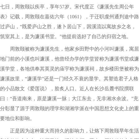
七日，周敦颐以疾卒，享年57岁。宋代度正《濂溪先生周公年
表》记载，周敦颐在嘉佑六年（1061），于迁职虔州通判途中路
过庐山，“既爱庐山之胜，遂卜居山下，因溪流以寓故乡之名，
筑室其上，是为濂溪书堂。”他提前选好了自己的归宿之地。
周敦颐被称为濂溪先生，他家乡田野中的小河叫濂溪，寓居
地门前的小溪也叫濂溪，他曾经办学的学堂皆称为濂溪书堂或濂
溪学堂，各地供奉其英灵的庙宇称为濂溪祠，故乡楼田堡被称为
濂溪故里，“濂溪学”还是一门经久不衰的显学。其塑造君子人格
的小品散文《爱莲说》，脍炙人口。近人在长沙岳麓书院撰联
曰：“吾道南来，原是濂溪一脉；大江东去，无非湘水余波。”充
分彰显了源于周敦颐的理学和湖湘学派在中国思想文化史上的重
要地位和影响。
正是因为这种重大而持久的影响力，让烙下周敦颐早年生活