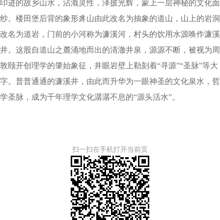
印迹的故乡山水，沾溉灵性，泽披光辉，蒙上一层神秘的文化面
纱。楼田堡后背的象形豸山由此改名为抽象的道山，山上的岩洞
改名为道岩，门前的小河称为濂溪河，村头的饮用水源唤作濂溪
井。这股自道山之麓涌地而出的清澈井泉，源源不断，被视为周
敦颐开创理学的肇始象征，井眼岩壁上勒刻着“寻源”“圣脉”等大
字。普普通通的濂溪井，由此而升华为一眼神圣的文化泉水，哲
学圣脉，成为千年理学文化潺潺不息的“源头活水”。
扫一扫在手机打开当前页