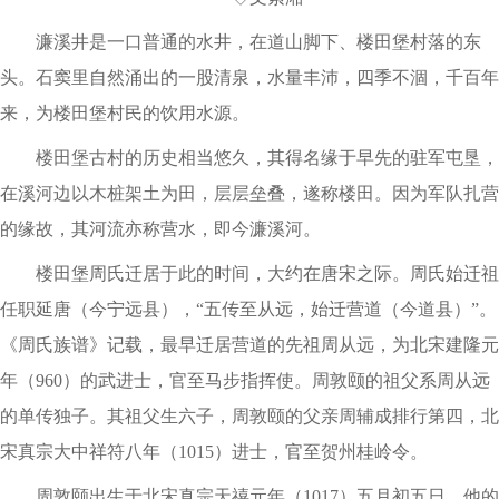
濂溪井是一口普通的水井，在道山脚下、楼田堡村落的东
头。石窦里自然涌出的一股清泉，水量丰沛，四季不涸，千百年
来，为楼田堡村民的饮用水源。
楼田堡古村的历史相当悠久，其得名缘于早先的驻军屯垦，
在溪河边以木桩架土为田，层层垒叠，遂称楼田。因为军队扎营
的缘故，其河流亦称营水，即今濂溪河。
楼田堡周氏迁居于此的时间，大约在唐宋之际。周氏始迁祖
任职延唐（今宁远县），“五传至从远，始迁营道（今道县）”。
《周氏族谱》记载，最早迁居营道的先祖周从远，为北宋建隆元
年（960）的武进士，官至马步指挥使。周敦颐的祖父系周从远
的单传独子。其祖父生六子，周敦颐的父亲周辅成排行第四，北
宋真宗大中祥符八年（1015）进士，官至贺州桂岭令。
周敦颐出生于北宋真宗天禧元年（1017）五月初五日，他的