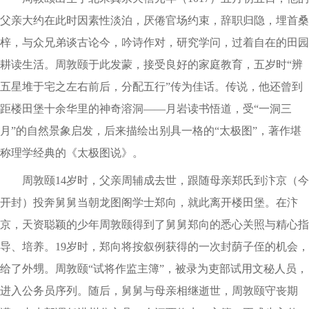
父亲大约在此时因素性淡泊，厌倦官场约束，辞职归隐，埋首桑
梓，与众兄弟谈古论今，吟诗作对，研究学问，过着自在的田园
耕读生活。周敦颐于此发蒙，接受良好的家庭教育，五岁时“辨
五星堆于宅之左右前后，分配五行”传为佳话。传说，他还曾到
距楼田堡十余华里的神奇溶洞——月岩读书悟道，受“一洞三
月”的自然景象启发，后来描绘出别具一格的“太极图”，著作堪
称理学经典的《太极图说》。
周敦颐14岁时，父亲周辅成去世，跟随母亲郑氏到汴京（今
开封）投奔舅舅当朝龙图阁学士郑向，就此离开楼田堡。在汴
京，天资聪颖的少年周敦颐得到了舅舅郑向的悉心关照与精心指
导、培养。19岁时，郑向将按叙例获得的一次封荫子侄的机会，
给了外甥。周敦颐“试将作监主簿”，被录为吏部试用文秘人员，
进入公务员序列。随后，舅舅与母亲相继逝世，周敦颐守丧期